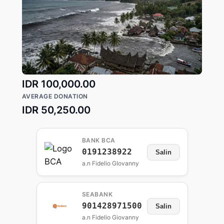
TOP DONATION
IDR 100,000.00
AVERAGE DONATION
IDR 50,250.00
BANK BCA
0191238922
Salin
a.n Fidelio GIovanny
SEABANK
901428971500
Salin
a.n Fidelio Giovanny